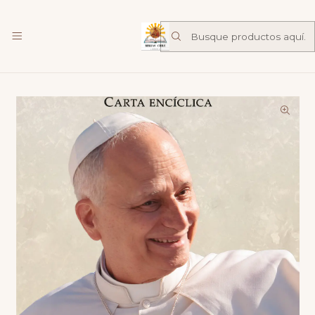
Librería Familia de Nazareth
mas
Inicio
Catalogo
Biblias
MAGNIFICA HUMANITAS - ENCICLICA LEON XIV