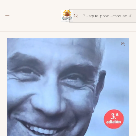
Librería Familia de Nazareth
mas
Inicio
mercadolibre
Escritos Esenciales - Tomás Merton