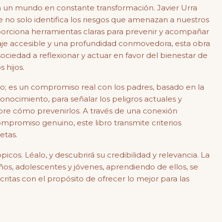
n un mundo en constante transformación. Javier Urra
e no solo identifica los riesgos que amenazan a nuestros
porciona herramientas claras para prevenir y acompañar
aje accesible y una profundidad conmovedora, esta obra
la sociedad a reflexionar y actuar en favor del bienestar de
 hijos.
o; es un compromiso real con los padres, basado en la
 conocimiento, para señalar los peligros actuales y
obre cómo prevenirlos. A través de una conexión
promiso genuino, este libro transmite criterios
etas.
picos. Léalo, y descubrirá su credibilidad y relevancia. La
iños, adolescentes y jóvenes, aprendiendo de ellos, se
ritas con el propósito de ofrecer lo mejor para las