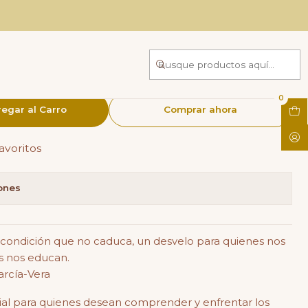
ención de riesgos
0
egar al Carro
Comprar ahora
favoritos
iones
 condición que no caduca, un desvelo para quienes nos
s nos educan.
arcía-Vera
cial para quienes desean comprender y enfrentar los