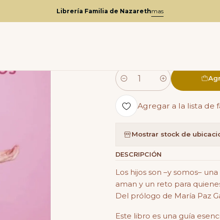
Inicio
Catalogo
Psicología
Hijos: Prevención de riesgos
Librería Familia de Nazareth
mas
|
Hijos: Prev
Agr
Cantidad
Agregar a la lista de 
Mostrar stock de ubicac
DESCRIPCIÓN
Los hijos son –y somos– una
aman y un reto para quiene
Del prólogo de María Paz G
Este libro es una guía esen