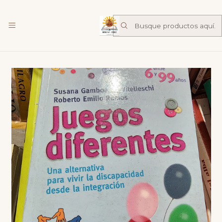
Librería Familia de Nazareth
mas
Inicio
Catalogo
Educacion y pedagogía
Juego Diferentes