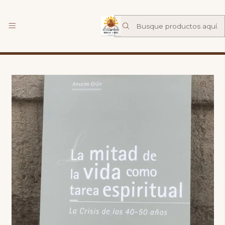
Librería Familia de Nazareth
mas
Inicio
Catalogo
Espiritualidad
La mitad de la vida como tarea espiritual - Crisis de los
40 - 50 años