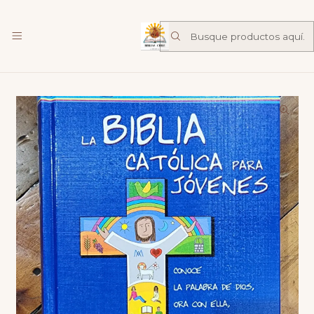
Librería Familia de Nazareth
mas
Inicio
Catalogo
Biblias
Biblia Católica para jóvenes - Tapa Dura