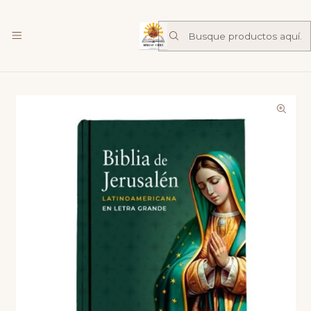
Librería Familia de Nazareth
mas
Inicio
Catalogo
Biblias
Biblia de Jerusalén - Latinoamericana Letra Grande