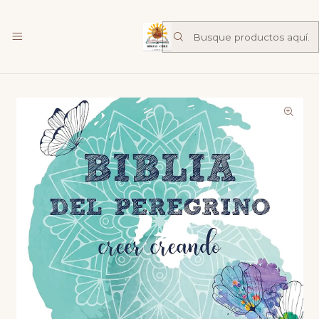
Librería Familia de Nazareth
mas
Inicio
Catalogo
Biblias
Biblia del Peregrino - Creer creando