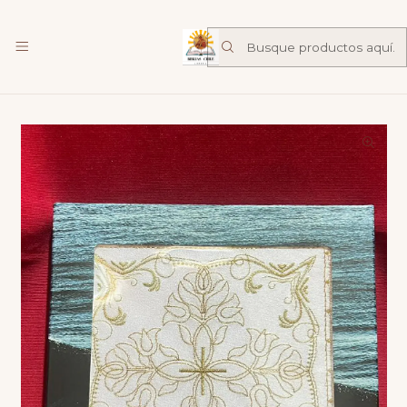
Librería Familia de Nazareth
mas
Inicio
Catalogo
Liturgicos
Juego corporal con motivo de cruz y bordado decorativo