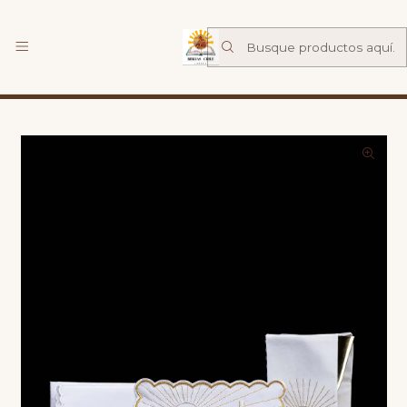
Librería Familia de Nazareth
mas
Inicio
Catalogo
Liturgicos
Servicio Corporal de altar con bordado dorado de cáliz y
cruz