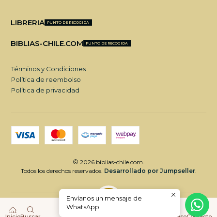
LIBRERIA
PUNTO DE RECOGIDA
BIBLIAS-CHILE.COM
PUNTO DE RECOGIDA
Términos y Condiciones
Política de reembolso
Política de privacidad
2026 biblias-chile.com.
Todos los derechos reservados.
Desarrollado por Jumpseller
.
Envíanos un mensaje de
WhatsApp
0
VOLVER ARRIBA
$0
Inicio
Buscar
Acceso
Contacto