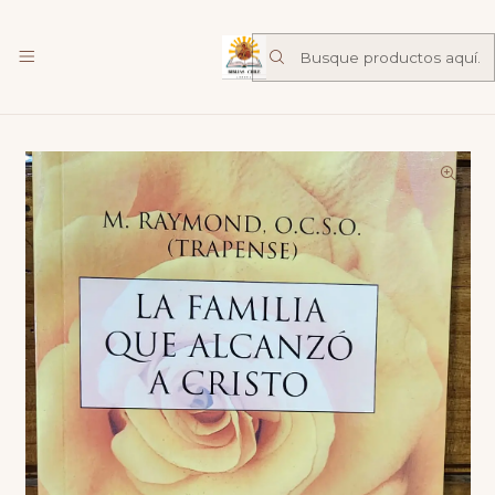
Librería Familia de Nazareth
mas
Inicio
Catalogo
Espiritualidad
La familia que alcanzó a cristo