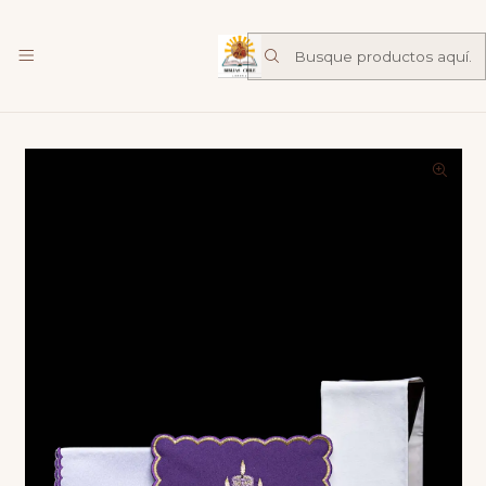
Librería Familia de Nazareth
mas
Inicio
Catalogo
Liturgicos
Servicio Corporal de altar bordado para Adviento