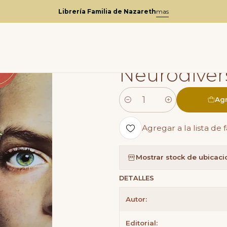
talogo
Educacion y pedagogía
Unico - Del Autismo A La Neuro
Librería Familia de Nazareth
mas
|
Unico - Del
Neurodiver
Agr
Cantidad
Agregar a la lista de 
Mostrar stock de ubicac
DETALLES
Autor:
Editorial: