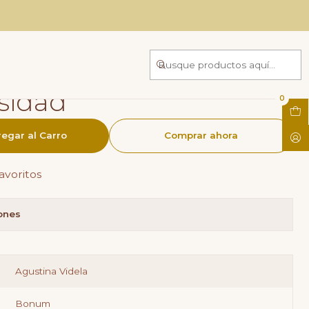
diversidad
 Autismo A La
sidad
0
egar al Carro
Comprar ahora
favoritos
iones
Agustina Videla
Bonum