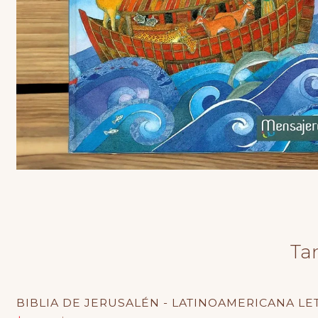
Ta
BIBLIA DE JERUSALÉN - LATINOAMERICANA L
-3% OFF