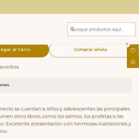
lustrada - Mensajero
0
egar al Carro
Comprar ahora
favoritos
iones
irecto se cuentan a niños y adolescentes las principales
esumen otros libros, como los salmos, los profetas o las
o. Excelente presentación con hermosas ilustraciones y
ivo.