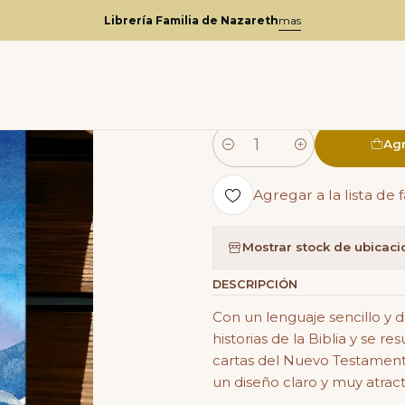
Inicio
Catalogo
Infantil
La Biblia Ilustrada - Mensajero
Librería Familia de Nazareth
mas
|
La Biblia I
Agr
Cantidad
Agregar a la lista de 
Mostrar stock de ubicac
DESCRIPCIÓN
Con un lenguaje sencillo y d
historias de la Biblia y se r
cartas del Nuevo Testament
un diseño claro y muy atract