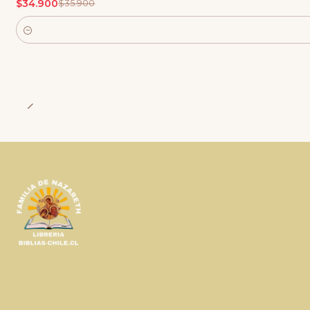
$34.900
$35.900
Cantidad