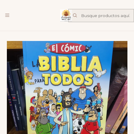
Librería Familia de Nazareth
mas
Inicio
mercadolibre
La Biblia Para Todos: El Comic - Mychailo Kazybrid