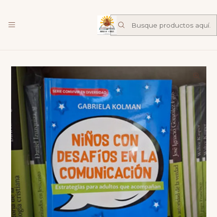
Librería Familia de Nazareth
mas
Inicio
mercadolibre
Niños Con Desafíos En La Comunicación